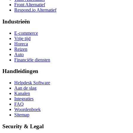
Front Alternatief
Respond.io
Alternatief
Industrieën
E-commerce
Vrije tijd
Horeca
Reizen
Auto
Financiële diensten
Handleidingen
Helpdesk Software
Aan de slag
Kanalen
Integraties
FAQ
Woordenboek
Sitemap
Security & Legal