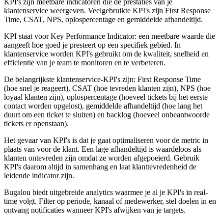
KPI's zijn meetbare indicatoren die de prestaties van je
klantenservice weergeven. Veelgebruikte KPI's zijn First Response
Time, CSAT, NPS, oplospercentage en gemiddelde afhandeltijd.
KPI staat voor Key Performance Indicator: een meetbare waarde die
aangeeft hoe goed je presteert op een specifiek gebied. In
klantenservice worden KPI's gebruikt om de kwaliteit, snelheid en
efficientie van je team te monitoren en te verbeteren.
De belangrijkste klantenservice-KPI's zijn: First Response Time
(hoe snel je reageert), CSAT (hoe tevreden klanten zijn), NPS (hoe
loyaal klanten zijn), oplospercentage (hoeveel tickets bij het eerste
contact worden opgelost), gemiddelde afhandeltijd (hoe lang het
duurt om een ticket te sluiten) en backlog (hoeveel onbeantwoorde
tickets er openstaan).
Het gevaar van KPI's is dat je gaat optimaliseren voor de metric in
plaats van voor de klant. Een lage afhandeltijd is waardeloos als
klanten ontevreden zijn omdat ze worden afgepoeierd. Gebruik
KPI's daarom altijd in samenhang en laat klanttevredenheid de
leidende indicator zijn.
Bugalou biedt uitgebreide analytics waarmee je al je KPI's in real-
time volgt. Filter op periode, kanaal of medewerker, stel doelen in en
ontvang notificaties wanneer KPI's afwijken van je targets.