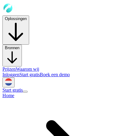
Oplossingen
Bronnen
Prijzen
Waarom wij
Inloggen
Start gratis
Boek een demo
Start gratis
Home