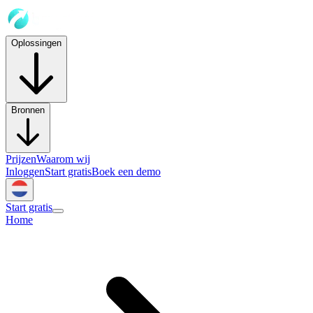
Oplossingen
Bronnen
Prijzen
Waarom wij
Inloggen
Start gratis
Boek een demo
Start gratis
Home