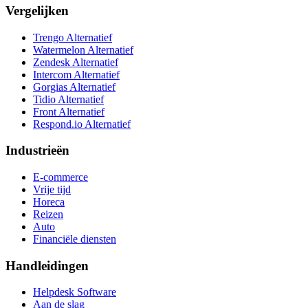
Vergelijken
Trengo Alternatief
Watermelon Alternatief
Zendesk Alternatief
Intercom Alternatief
Gorgias Alternatief
Tidio Alternatief
Front Alternatief
Respond.io
Alternatief
Industrieën
E-commerce
Vrije tijd
Horeca
Reizen
Auto
Financiële diensten
Handleidingen
Helpdesk Software
Aan de slag