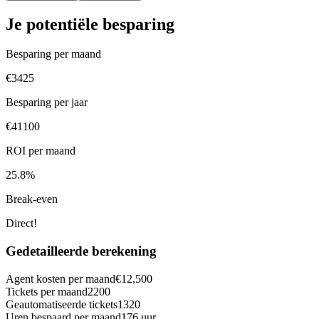
Je potentiële besparing
Besparing per maand
€
3425
Besparing per jaar
€
41100
ROI per maand
25.8
%
Break-even
Direct!
Gedetailleerde berekening
Agent kosten per maand
€
12,500
Tickets per maand
2200
Geautomatiseerde tickets
1320
Uren bespaard per maand
176
uur