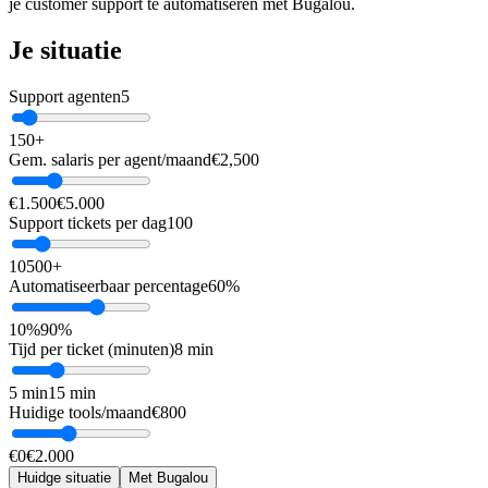
je customer support te automatiseren met Bugalou.
Je situatie
Support agenten
5
1
50+
Gem. salaris per agent/maand
€
2,500
€1.500
€5.000
Support tickets per dag
100
10
500+
Automatiseerbaar percentage
60
%
10%
90%
Tijd per ticket (minuten)
8
min
5 min
15 min
Huidige tools/maand
€
800
€0
€2.000
Huidge situatie
Met Bugalou