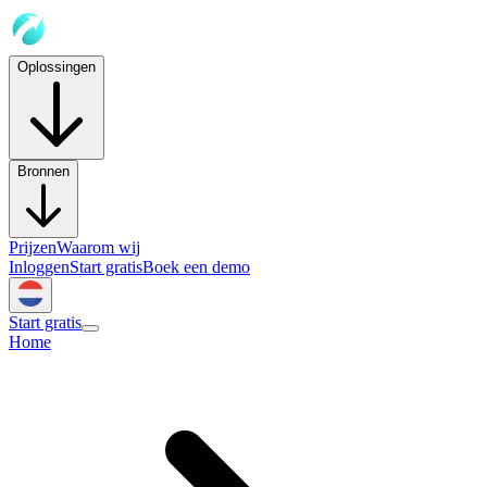
Oplossingen
Bronnen
Prijzen
Waarom wij
Inloggen
Start gratis
Boek een demo
Start gratis
Home