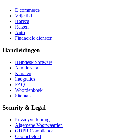
E-commerce
Vrije tijd
Horeca
Reizen
Auto
Financiële diensten
Handleidingen
Helpdesk Software
Aan de slag
Kanalen
Integraties
FAQ
Woordenboek
Sitemap
Security & Legal
Privacyverklaring
Algemene Voorwaarden
GDPR Compliance
Cookiebeleid