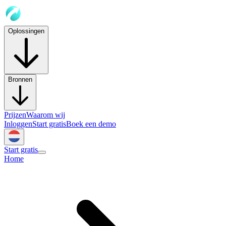
Oplossingen
Bronnen
Prijzen
Waarom wij
Inloggen
Start gratis
Boek een demo
Start gratis
Home