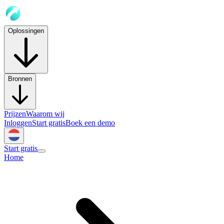
Oplossingen
Bronnen
Prijzen
Waarom wij
Inloggen
Start gratis
Boek een demo
Start gratis
Home