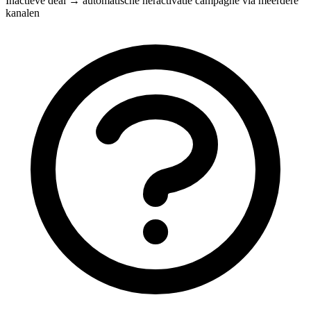
Inactieve deal → automatische heractivatie campagne via meerdere
kanalen