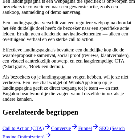
Een landingspagina is een webpagina die specifiek is ontworpen om
bezoekers te converteren naar een gewenste actie, zoals een
aankoop, aanmelding of demo-aanvraag.
Een landingspagina verschilt van een reguliere webpagina doordat
het één duidelijk doel heeft: de bezoeker naar een specifieke actie
leiden. Er zijn geen afleidende navigatie-elementen — alleen een
overtuigend verhaal en een sterke call to action.
Effectieve landingspagina's bevatten: een duidelijke kop die de
waardepropositie samenvat, social proof (reviews, klantverhalen),
een visueel aantrekkelijk ontwerp, en een laagdrempelige CTA
('Start gratis', 'Boek een demo').
Als bezoekers op je landingspagina vragen hebben, wil je ze niet
verliezen. Een live chat widget of WhatsApp-knop op je
landingspagina geeft ze direct toegang tot je team — en met
Bugalou beantwoord je die vragen vanuit dezelfde inbox als je
andere kanalen.
Gerelateerde begrippen
Call to Action (CTA)
Conversie
Funnel
SEO (Search
Engine Optimization)