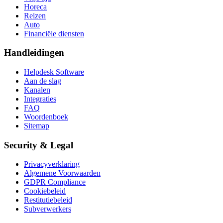
Horeca
Reizen
Auto
Financiële diensten
Handleidingen
Helpdesk Software
Aan de slag
Kanalen
Integraties
FAQ
Woordenboek
Sitemap
Security & Legal
Privacyverklaring
Algemene Voorwaarden
GDPR Compliance
Cookiebeleid
Restitutiebeleid
Subverwerkers