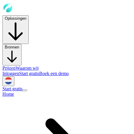
Oplossingen
Bronnen
Prijzen
Waarom wij
Inloggen
Start gratis
Boek een demo
Start gratis
Home