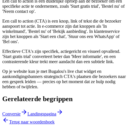
Een call to action is een duidelijke oproep aan de bezoeker om een
specifieke actie te ondernemen, zoals 'Start gratis trial', 'Bestel nu' of
'Neem contact op'.
Een call to action (CTA) is een knop, link of tekst die de bezoeker
aanspoort tot actie. In e-commerce zijn dat knoppen als 'In
winkelmand', 'Bestel nu' of 'Bekijk aanbieding'. In klantenservice
zijn het knoppen als 'Start een chat', 'Stuur ons een WhatsApp' of
'Bel ons'.
Effectieve CTA's zijn specifiek, actiegericht en visueel opvallend.
'Start gratis trial' converteert beter dan 'Meer informatie', en een
contrasterende kleur trekt meer aandacht dan een subtiele link.
Op je website kun je met Bugalou's live chat widget en
aankondigingsbanners strategisch CTA's plaatsen die bezoekers naar
een gesprek leiden — precies op het moment dat ze hulp nodig
hebben of twijfelen.
Gerelateerde begrippen
Conversie
Landingspagina
Terug naar woordenboek