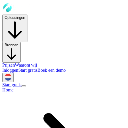
Oplossingen
Bronnen
Prijzen
Waarom wij
Inloggen
Start gratis
Boek een demo
Start gratis
Home