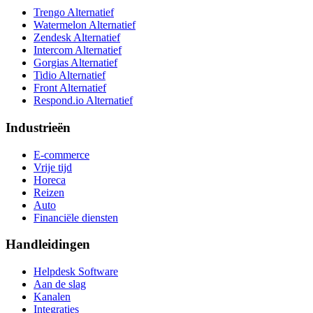
Trengo Alternatief
Watermelon Alternatief
Zendesk Alternatief
Intercom Alternatief
Gorgias Alternatief
Tidio Alternatief
Front Alternatief
Respond.io
Alternatief
Industrieën
E-commerce
Vrije tijd
Horeca
Reizen
Auto
Financiële diensten
Handleidingen
Helpdesk Software
Aan de slag
Kanalen
Integraties