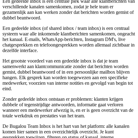
Een gedeelde inbox is een centrale plek waar alle klantberichten van
verschillende kanalen samenkomen, zodat je hele team er
gezamenlijk aan kan werken zonder dat berichten worden gemist of
dubbel beantwoord.
Een gedeelde inbox (of shared inbox / team inbox) is een centraal
systeem waar alle inkomende klantberichten samenkomen, ongeacht
het kanaal. E-mails, WhatsApp-berichten, Instagram DM's, live
chatgesprekken en telefoongesprekken worden allemaal zichtbaar in
dezelfde interface.
Het grootste voordeel van een gedeelde inbox is dat je team
samenwerkt aan klantcommunicatie zonder dat berichten worden
gemist, dubbel beantwoord of in een persoonlijke mailbox blijven
hangen. Elk gesprek kan worden toegewezen aan een specifieke
medewerker, voorzien van interne notities en gevolgd van begin tot
eind.
Zonder gedeelde inbox ontstaan er problemen: klanten krijgen
dubbele of tegenstrijdige antwoorden, informatie gaat verloren
wanneer een medewerker afwezig is, en er is geen overzicht van de
totale werkdruk en prestaties van het team.
De Bugalou Team Inbox is het hart van het platform: alle kanalen
komen hier samen in een overzichtelijk overzicht. Je kunt
gesprekken toewijzen, filteren op status of kanaal, interne