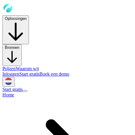
Oplossingen
Bronnen
Prijzen
Waarom wij
Inloggen
Start gratis
Boek een demo
Start gratis
Home