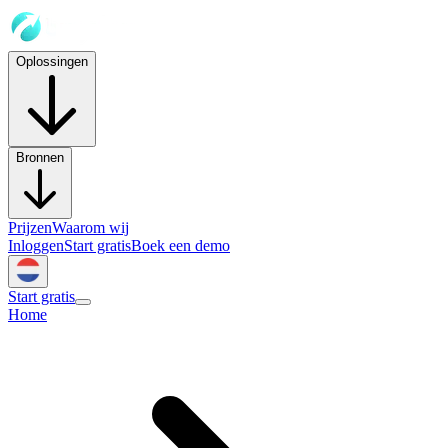
Oplossingen
Bronnen
Prijzen
Waarom wij
Inloggen
Start gratis
Boek een demo
Start gratis
Home