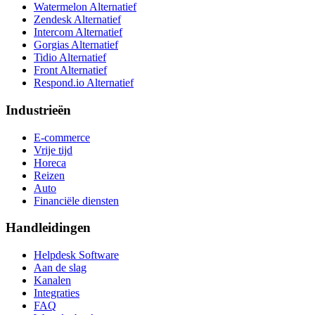
Watermelon Alternatief
Zendesk Alternatief
Intercom Alternatief
Gorgias Alternatief
Tidio Alternatief
Front Alternatief
Respond.io
Alternatief
Industrieën
E-commerce
Vrije tijd
Horeca
Reizen
Auto
Financiële diensten
Handleidingen
Helpdesk Software
Aan de slag
Kanalen
Integraties
FAQ