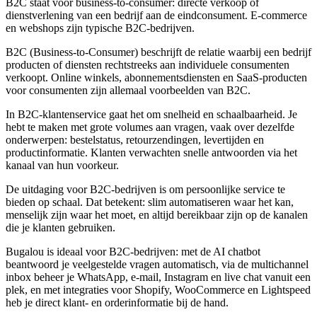
B2C staat voor business-to-consumer: directe verkoop of
dienstverlening van een bedrijf aan de eindconsument. E-commerce
en webshops zijn typische B2C-bedrijven.
B2C (Business-to-Consumer) beschrijft de relatie waarbij een bedrijf
producten of diensten rechtstreeks aan individuele consumenten
verkoopt. Online winkels, abonnementsdiensten en SaaS-producten
voor consumenten zijn allemaal voorbeelden van B2C.
In B2C-klantenservice gaat het om snelheid en schaalbaarheid. Je
hebt te maken met grote volumes aan vragen, vaak over dezelfde
onderwerpen: bestelstatus, retourzendingen, levertijden en
productinformatie. Klanten verwachten snelle antwoorden via het
kanaal van hun voorkeur.
De uitdaging voor B2C-bedrijven is om persoonlijke service te
bieden op schaal. Dat betekent: slim automatiseren waar het kan,
menselijk zijn waar het moet, en altijd bereikbaar zijn op de kanalen
die je klanten gebruiken.
Bugalou is ideaal voor B2C-bedrijven: met de AI chatbot
beantwoord je veelgestelde vragen automatisch, via de multichannel
inbox beheer je WhatsApp, e-mail, Instagram en live chat vanuit een
plek, en met integraties voor Shopify, WooCommerce en Lightspeed
heb je direct klant- en orderinformatie bij de hand.