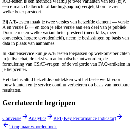
A/B-testen is een methode waarbij je twee varianten van iets (bijv.
een e-mail, chatbericht of landingspagina) vergelijkt om te zien
welke beter presteert.
Bij A/B-testen maak je twee versies van hetzelfde element — versie
A en versie B — en toon je elke versie aan een deel van je publiek.
Door te meten welke variant beter presteert (meer kliks, meer
conversies, hogere tevredenheid), neem je beslissingen op basis van
data in plaats van aannames.
In klantenservice kun je A/B-testen toepassen op welkomstberichten
in je live chat, de tekst van automatische antwoorden, de
formulering van CSAT-vragen, of de volgorde van FAQ-artikelen in
je helpcenter.
Het doel is altijd hetzelfde: ontdekken wat het beste werkt voor
jouw klanten en je service continu verbeteren op basis van meetbare
resultaten.
Gerelateerde begrippen
Conversie
Analytics
KPI (Key Performance Indicator)
Terug naar woordenboek