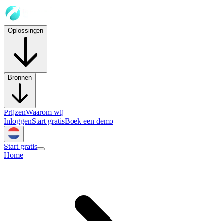
Oplossingen
Bronnen
Prijzen
Waarom wij
Inloggen
Start gratis
Boek een demo
Start gratis
Home