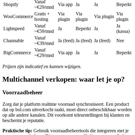
Vanaf
Shopify
Via app
Ja
Ja
Beperkt
~€29/mnd
Gratis +
Via
Via
Via
WooCommerce
Via plugin
hosting
plugin
plugin
plugin
Vanaf
Ja
Lightspeed
Ja
Beperkt
Ja
~€59/mnd
(kassa)
Vanaf
Channable
Ja (feed)
Ja (feed)
Ja (feed)
Nee
~€39/mnd
Vanaf
BigCommerce
Via app
Ja
Ja
Beperkt
~€29/mnd
Prijzen zijn indicatief en kunnen wijzigen.
Multichannel verkopen: waar let je op?
Voorraadbeheer
Zorg dat je platform realtime voorraad synchroniseert. Een product
dat op bol.com uitverkocht raakt, moet direct onbeschikbaar worden
op alle andere kanalen. Dit voorkomt teleurstellingen bij klanten en
beschermt je reputatie.
Praktische tip:
Gebruik voorraadbeheertools die integreren met je