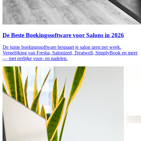
De Beste Boekingssoftware voor Salons in 2026
De juiste boekingssoftware bespaart je salon uren per week.
Vergelijking van Fresha, Salonized, Treatwell, SimplyBook en meer
— met eerlijke voor- en nadelen.