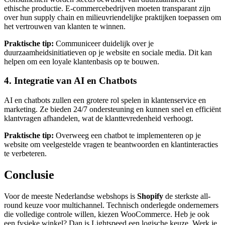
ethische productie. E-commercebedrijven moeten transparant zijn
over hun supply chain en milieuvriendelijke praktijken toepassen om
het vertrouwen van klanten te winnen.
Praktische tip:
Communiceer duidelijk over je
duurzaamheidsinitiatieven op je website en sociale media. Dit kan
helpen om een loyale klantenbasis op te bouwen.
4. Integratie van AI en Chatbots
AI en chatbots zullen een grotere rol spelen in klantenservice en
marketing. Ze bieden 24/7 ondersteuning en kunnen snel en efficiënt
klantvragen afhandelen, wat de klanttevredenheid verhoogt.
Praktische tip:
Overweeg een chatbot te implementeren op je
website om veelgestelde vragen te beantwoorden en klantinteracties
te verbeteren.
Conclusie
Voor de meeste Nederlandse webshops is
Shopify
de sterkste all-
round keuze voor multichannel. Technisch onderlegde ondernemers
die volledige controle willen, kiezen WooCommerce. Heb je ook
een fysieke winkel? Dan is Lightspeed een logische keuze. Werk je