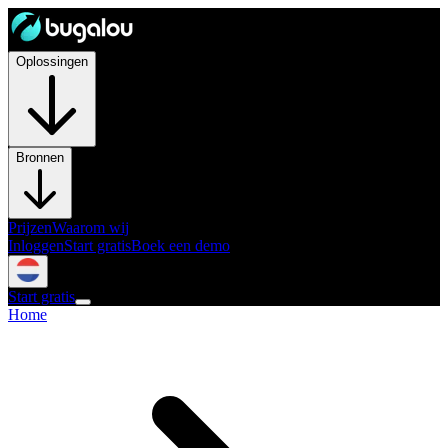
Oplossingen
Bronnen
Prijzen
Waarom wij
Inloggen
Start gratis
Boek een demo
Start gratis
Home