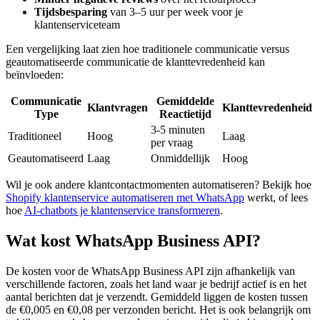
Tijdsbesparing
van 3–5 uur per week voor je
klantenserviceteam
Een vergelijking laat zien hoe traditionele communicatie versus
geautomatiseerde communicatie de klanttevredenheid kan
beïnvloeden:
Communicatie
Gemiddelde
Klantvragen
Klanttevredenheid
Type
Reactietijd
3-5 minuten
Traditioneel
Hoog
Laag
per vraag
Geautomatiseerd
Laag
Onmiddellijk
Hoog
Wil je ook andere klantcontactmomenten automatiseren? Bekijk hoe
Shopify klantenservice automatiseren met WhatsApp
werkt, of lees
hoe
AI-chatbots je klantenservice transformeren
.
Wat kost WhatsApp Business API?
De kosten voor de WhatsApp Business API zijn afhankelijk van
verschillende factoren, zoals het land waar je bedrijf actief is en het
aantal berichten dat je verzendt. Gemiddeld liggen de kosten tussen
de €0,005 en €0,08 per verzonden bericht. Het is ook belangrijk om