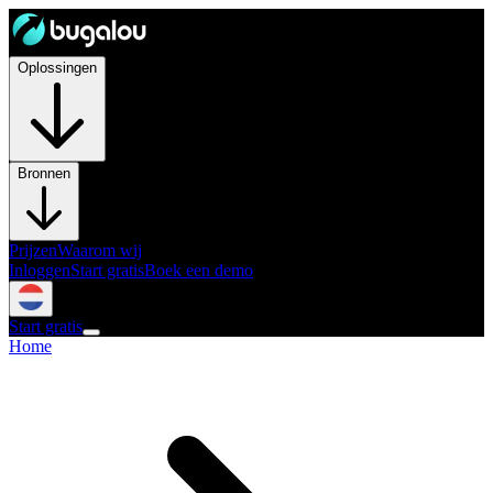
Oplossingen
Bronnen
Prijzen
Waarom wij
Inloggen
Start gratis
Boek een demo
Start gratis
Home