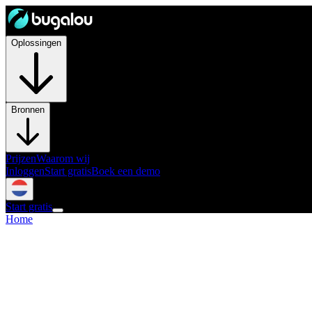
Oplossingen
Bronnen
Prijzen
Waarom wij
Inloggen
Start gratis
Boek een demo
Start gratis
Home