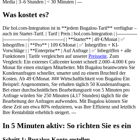
Media | 3–6 Stunden | < 30 Minuten | ---
Was kostet es?
Die bol.com-Integration ist in **jedem Bugalou-Tarif** verfügbar –
auch im Starter-Tarif. | Tarif | Preis | bol.com-Integration | |-------------
|----------------|----------------------| | **Starter** | 49 €/Monat | ✅
Inbegriffen | | **Pro** | 109 €/Monat | ✅ Inbegriffen + KI-
Vorschläge | | **Enterprise** | Auf Anfrage | ✅ Inbegriffen + alle
Funktionen | Tarife vergleichen auf unserer
Preisseite
. Zum
Vergleich: Ein externes Callcenter kostet schnell 2.000–4.000 € pro
Monat für einen einzigen Mitarbeiter. Mit Bugalou beantworten Sie
Kundenanfragen schneller, smarter und zu einem Bruchteil der
Kosten. Ab 49 €/Monat. ### Wirtschaftlichkeit von Bugalou Ein
Beispiel: Angenommen, Sie erhalten täglich 50 Kundenanfragen.
Bei einer durchschnittlichen Bearbeitungszeit von 5 Minuten pro
Anfrage würden Sie 250 Minuten (4,17 Stunden) täglich für die
Bearbeitung der Anfragen aufwenden. Mit Bugalou können Sie
diese Zeit um etwa 80% reduzieren, was Ihre Effizienz und letztlich
Ihre Rentabilität erheblich steigert. ---
In 5 Minuten aktiv: So richten Sie es ein
Schritt 1: Bugalou-Konto erstellen