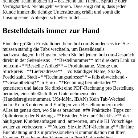
richtigen Teammitglied zu – basierend auf Thema, Sprache oder
Verfügbarkeit. Nichts geht verloren. Dies sorgt dafür, dass jeder
Kunde immer die richtige Unterstützung erhält und somit die
Lösung seiner Anliegen schneller findet. ---
Bestelldetails immer zur Hand
Eine der größten Frustrationen beim bol.com-Kundenservice: Sie
müssen ständig die Tabs wechseln, um Bestelldetails
nachzuschlagen. In Bugalou sehen Sie bei jedem bol.com-Gespräch
direkt in der Seitenleiste: - **Bestellnummer** mit direktem Link zu
bol.com - **Bestellte Artikel** – Produktname, Menge und
Stückpreis - **Lieferadresse** – vollständiger Name, Straße,
Postleitzahl, Stadt - **Rechnungsadresse** – falls abweichend -
**Gesamtbetrag** in Euro - **Rechnung herunterladen** –
generieren und laden Sie direkt eine PDF-Rechnung pro Bestellung
herunter, einschließlich Ihrer Unternehmensdaten
(Handelsregisternummer, USt-IdNr., IBAN) Kein Tab-Wechsel
mehr. Kein Kopieren und Einfügen von Bestellnummern mehr.
Alles ist genau dort, wo Sie es brauchen. ### Praktische Tipps zur
Optimierung der Nutzung - **Erstellen Sie eine Checkliste** der
häufigsten Kundenanfragen und -antworten, um die KI-Vorschläge
weiter zu verbessern. - **Nutzen Sie die PDF-Rechnung** für Ihre
Buchhaltung und zur professionellen Kommunikation mit Ihren
Kunden. Dies kann das Vertrauen in Ihre Marke erhöhen. -