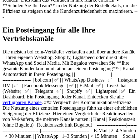
**Schulen Sie Ihr Team** in der Nutzung der Bestelldetails, um die
Effizienz zu steigern und die Kundenzufriedenheit zu maximieren. --
-
Ein Posteingang für alle Ihre
Vertriebskanäle
Die meisten bol.com-Verkäufer verkaufen auch über andere Kanäle
– ihren eigenen Webshop, Shopify, Lightspeed oder direkt über
WhatsApp und Social Media. Mit Bugalou verwalten Sie **Ihre
gesamte Kundenkommunikation aus einem Posteingang**: | Kanal |
Automatisch in Ihrem Posteingang | |-----------------------|----------------
------------------| | bol.com | ✅ | | WhatsApp Business | ✅ | | Instagram
DM | ✅ | | Facebook Messenger | ✅ | | E-Mail | ✅ | | Live-Chat
(Website) | ✅ | | Telegram | ✅ | | Shopify | ✅ | | Lightspeed | ✅ | Ein
Dashboard. Ein Posteingang. Jeder Kanal. Entdecken Sie alle
verfügbaren Kanäle
. ### Vergleich der Kommunikationseffizienz
Die Nutzung eines zentralen Posteingangs führt zu einer erheblichen
Steigerung der Effizienz. Hier einen Vergleich der Reaktionszeiten
von Verkäufern, die mehrere Kanäle nutzen: | Kanal | Reaktionszeit
(ohne Bugalou) | Reaktionszeit (mit Bugalou) | |-------------------|------
------------------------|-------------------------------| | E-Mail | 2–4 Stunden
| < 30 Minuten | | WhatsApp | 1–3 Stunden | < 15 Minuten | | Social