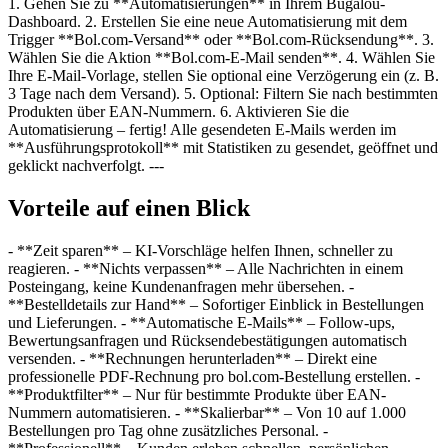
1. Gehen Sie zu **Automatisierungen** in Ihrem Bugalou-
Dashboard. 2. Erstellen Sie eine neue Automatisierung mit dem
Trigger **Bol.com-Versand** oder **Bol.com-Rücksendung**. 3.
Wählen Sie die Aktion **Bol.com-E-Mail senden**. 4. Wählen Sie
Ihre E-Mail-Vorlage, stellen Sie optional eine Verzögerung ein (z. B.
3 Tage nach dem Versand). 5. Optional: Filtern Sie nach bestimmten
Produkten über EAN-Nummern. 6. Aktivieren Sie die
Automatisierung – fertig! Alle gesendeten E-Mails werden im
**Ausführungsprotokoll** mit Statistiken zu gesendet, geöffnet und
geklickt nachverfolgt. ---
Vorteile auf einen Blick
- **Zeit sparen** – KI-Vorschläge helfen Ihnen, schneller zu
reagieren. - **Nichts verpassen** – Alle Nachrichten in einem
Posteingang, keine Kundenanfragen mehr übersehen. -
**Bestelldetails zur Hand** – Sofortiger Einblick in Bestellungen
und Lieferungen. - **Automatische E-Mails** – Follow-ups,
Bewertungsanfragen und Rücksendebestätigungen automatisch
versenden. - **Rechnungen herunterladen** – Direkt eine
professionelle PDF-Rechnung pro bol.com-Bestellung erstellen. -
**Produktfilter** – Nur für bestimmte Produkte über EAN-
Nummern automatisieren. - **Skalierbar** – Von 10 auf 1.000
Bestellungen pro Tag ohne zusätzliches Personal. -