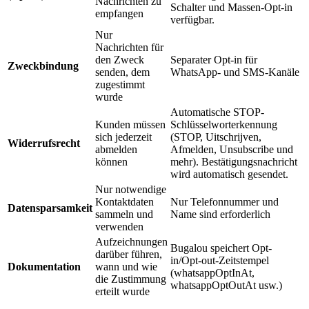
Nachrichten zu
Schalter und Massen-Opt-in
empfangen
verfügbar.
Nur
Nachrichten für
den Zweck
Separater Opt-in für
Zweckbindung
senden, dem
WhatsApp- und SMS-Kanäle
zugestimmt
wurde
Automatische STOP-
Kunden müssen
Schlüsselworterkennung
sich jederzeit
(STOP, Uitschrijven,
Widerrufsrecht
abmelden
Afmelden, Unsubscribe und
können
mehr). Bestätigungsnachricht
wird automatisch gesendet.
Nur notwendige
Kontaktdaten
Nur Telefonnummer und
Datensparsamkeit
sammeln und
Name sind erforderlich
verwenden
Aufzeichnungen
Bugalou speichert Opt-
darüber führen,
in/Opt-out-Zeitstempel
Dokumentation
wann und wie
(whatsappOptInAt,
die Zustimmung
whatsappOptOutAt usw.)
erteilt wurde