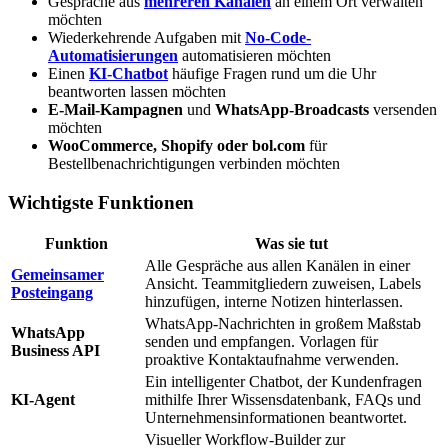
Gespräche aus
mehreren Kanälen
an einem Ort verwalten
möchten
Wiederkehrende Aufgaben mit
No-Code-
Automatisierungen
automatisieren möchten
Einen
KI-Chatbot
häufige Fragen rund um die Uhr
beantworten lassen möchten
E-Mail-Kampagnen
und
WhatsApp-Broadcasts
versenden
möchten
WooCommerce, Shopify oder bol.com
für
Bestellbenachrichtigungen verbinden möchten
Wichtigste Funktionen
Funktion
Was sie tut
Alle Gespräche aus allen Kanälen in einer
Gemeinsamer
Ansicht. Teammitgliedern zuweisen, Labels
Posteingang
hinzufügen, interne Notizen hinterlassen.
WhatsApp-Nachrichten in großem Maßstab
WhatsApp
senden und empfangen. Vorlagen für
Business API
proaktive Kontaktaufnahme verwenden.
Ein intelligenter Chatbot, der Kundenfragen
KI-Agent
mithilfe Ihrer Wissensdatenbank, FAQs und
Unternehmensinformationen beantwortet.
Visueller Workflow-Builder zur