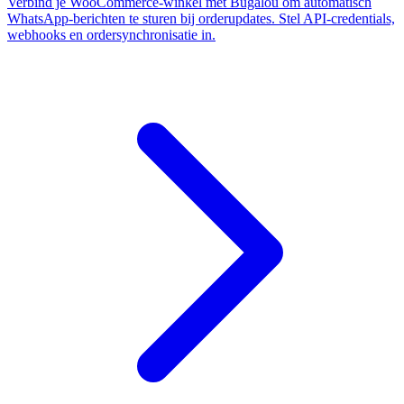
Verbind je WooCommerce-winkel met Bugalou om automatisch
WhatsApp-berichten te sturen bij orderupdates. Stel API-credentials,
webhooks en ordersynchronisatie in.