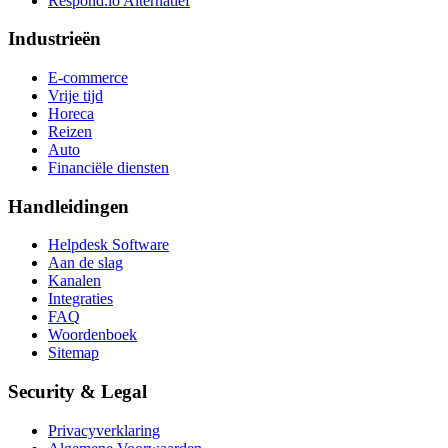
Respond.io
Alternatief
Industrieën
E-commerce
Vrije tijd
Horeca
Reizen
Auto
Financiële diensten
Handleidingen
Helpdesk Software
Aan de slag
Kanalen
Integraties
FAQ
Woordenboek
Sitemap
Security & Legal
Privacyverklaring