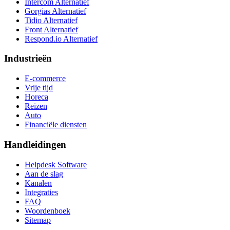
Intercom Alternatief
Gorgias Alternatief
Tidio Alternatief
Front Alternatief
Respond.io
Alternatief
Industrieën
E-commerce
Vrije tijd
Horeca
Reizen
Auto
Financiële diensten
Handleidingen
Helpdesk Software
Aan de slag
Kanalen
Integraties
FAQ
Woordenboek
Sitemap